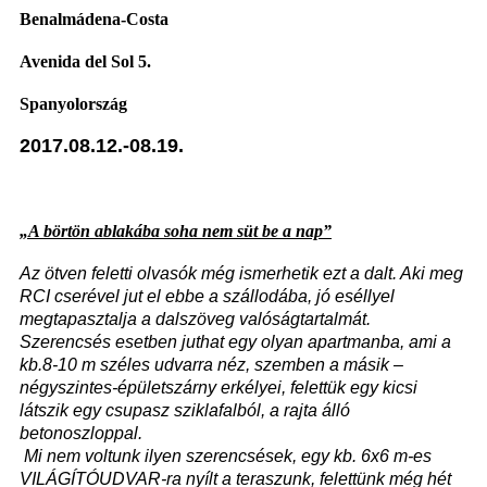
Benalmádena-Costa
Avenida del Sol 5.
Spanyolország
2017.08.12.-08.19.
„A börtön ablakába soha nem süt be a nap”
Az ötven feletti olvasók még ismerhetik ezt a dalt. Aki meg
RCI cserével jut el ebbe a szállodába, jó eséllyel
megtapasztalja a dalszöveg valóságtartalmát.
Szerencsés esetben juthat egy olyan apartmanba, ami a
kb.8-10 m széles udvarra néz, szemben a másik –
négyszintes-épületszárny erkélyei, felettük egy kicsi
látszik egy csupasz sziklafalból, a rajta álló
betonoszloppal.
Mi nem voltunk ilyen szerencsések, egy kb. 6x6 m-es
VILÁGÍTÓUDVAR-ra nyílt a teraszunk, felettünk még hét