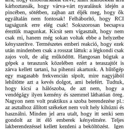
kárhoztassák, hogy várva-várt nyaralásuk idején a
pincében, sötétben, zajban azt éljék meg, hogy ők
egyáltalán nem fontosak! Felháborító, hogy RCI
tagságunk erre elég csak! Sokszorosan becsapva
éreztük magunkat. Kicsit sem vígasztalt, hogy nem
csak mi, hanem még sokan voltak ebbe a helyzetbe
kényszerítve. Természetes emberi reakció, hogy ezek
után mindenben csak a rosszat láttuk: a légkondi csak
zajos volt, de alig működött. Hangosan búgtak a
gépek a teraszunk közelében ezért a teraszajtót is
zárva kellett tartani, ha pihenni akartunk. A hűtőgép
egy magasabb frekvencián sípolt, mire nagyjából
lehűtötte azt a kevés dolgot, ami belefért. Tudtuk,
hogy kicsi a hálószoba, de azt nem, hogy a
vendégágy ilyen kemény és szemmel láthatóan öreg.
Nagyon nem volt praktikus a szoba berendezése pl.:
az asztalhoz állított székeket nem volt hely kihúzni és
használni. Minden jel arra utalt, hogy itt senki sem
gondolt az itt élő emberek kényelmére. Teljes
lakberendezéssel kellett kezdeni a beköltözést.
Igen