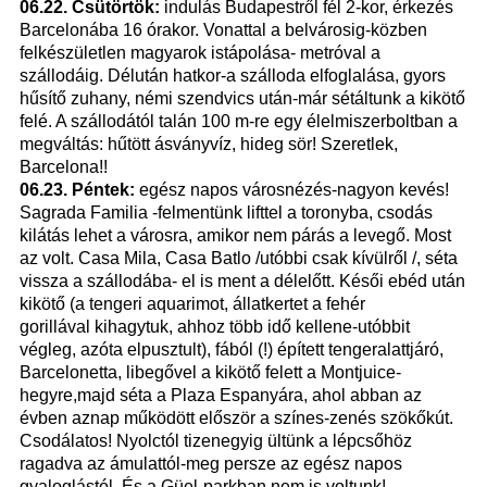
06.22. Csütörtök:
indulás Budapestről fél 2-kor, érkezés
Barcelonába 16 órakor. Vonattal a belvárosig-közben
felkészületlen magyarok istápolása- metróval a
szállodáig. Délután hatkor-a szálloda elfoglalása, gyors
hűsítő zuhany, némi szendvics után-már sétáltunk a kikötő
felé. A szállodától talán 100 m-re egy élelmiszerboltban a
megváltás: hűtött ásványvíz, hideg sör! Szeretlek,
Barcelona!!
06.23.
Péntek:
egész napos városnézés-nagyon kevés!
Sagrada Familia -felmentünk lifttel a toronyba, csodás
kilátás lehet a városra, amikor nem párás a levegő. Most
az volt. Casa Mila, Casa Batlo /utóbbi csak kívülről /, séta
vissza a szállodába- el is ment a délelőtt. Késői ebéd után
kikötő (a tengeri aquarimot, állatkertet a fehér
gorillával kihagytuk, ahhoz több idő kellene-utóbbit
végleg, azóta elpusztult), fából (!) épített tengeralattjáró,
Barcelonetta, libegővel a kikötő felett a Montjuice-
hegyre,majd séta a Plaza Espanyára, ahol abban az
évben aznap működött először a színes-zenés szökőkút.
Csodálatos! Nyolctól tizenegyig ültünk a lépcsőhöz
ragadva az ámulattól-meg persze az egész napos
gyaloglástól. És a Güel-parkban nem is voltunk!