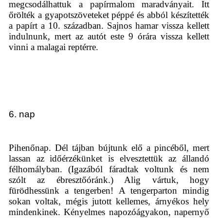
megcsodálhattuk a papírmalom maradványait. Itt
őrölték a gyapotszöveteket péppé és abból készítették
a papírt a 10. században. Sajnos hamar vissza kellett
indulnunk, mert az autót este 9 órára vissza kellett
vinni a malagai reptérre.
6. nap
Pihenőnap. Dél tájban bújtunk elő a pincéből, mert
lassan az időérzékünket is elvesztettük az állandó
félhomályban. (Igazából fáradtak voltunk és nem
szólt az ébresztőóránk.) Alig vártuk, hogy
fürödhessünk a tengerben! A tengerparton mindig
sokan voltak, mégis jutott kellemes, árnyékos hely
mindenkinek. Kényelmes napozóágyakon, napernyő