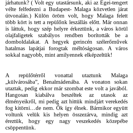
járhatunk? ( Volt egy utastársunk, aki az Égei-tengert
vélte felfedezni a Budapest- Malaga közvetlen járat
útvonalán.) Külön öröm volt, hogy Malaga felett
több kört is tett a repülőnk leszállás előtt. Már onnan
is láttuk, hogy szép helyre érkeztünk, a város körül
olajfaligetek szabályos rendben borították be a
domboldalakat. A hegyek gerincén szélerőművek
hatalmas lapátjai forogtak méltóságosan. A város
sokkal nagyobb, mint amilyennek elképzeltük!
A repülőtérről vonattal utaztunk Malaga
„külvárosába”, Benalmádenába. A vonaton sokan
utaztak, pedig ekkor már szombat este volt a javából.
Hangosan kiabálva beszéltek az utasok az
élményeikről, mi pedig azt hittük mindjárt verekedés
fog kitörni…de nem. Ők így élnek. Bármikor együtt
voltunk velük kis helyen összezárva, mindig azt
éreztük, hogy egy nagy veszekedés közepébe
csöppentünk.