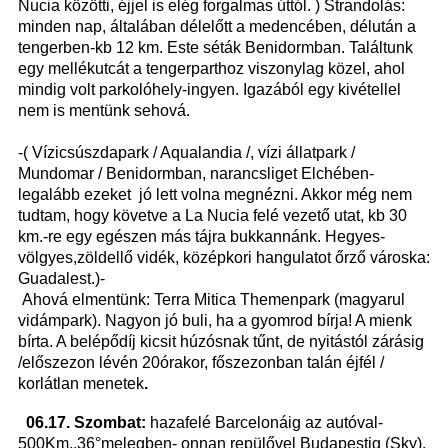
Nucia közötti, éjjel is elég forgalmas úttól. ) Strandolás:
minden nap, általában délelőtt a medencében, délután a
tengerben-kb 12 km. Este séták Benidormban. Találtunk
egy mellékutcát a tengerparthoz viszonylag közel, ahol
mindig volt parkolóhely-ingyen. Igazából egy kivétellel
nem is mentünk sehová.
-( Vízicsúszdapark / Aqualandia /, vízi állatpark /
Mundomar / Benidormban, narancsliget Elchében-
legalább ezeket jó lett volna megnézni. Akkor még nem
tudtam, hogy követve a La Nucia felé vezető utat, kb 30
km.-re egy egészen más tájra bukkannánk. Hegyes-
völgyes,zöldellő vidék, középkori hangulatot őrző városka:
Guadalest.)-
Ahová elmentünk: Terra Mitica Themenpark (magyarul
vidámpark). Nagyon jó buli, ha a gyomrod bírja! A mienk
bírta. A belépődíj kicsit húzósnak tűnt, de nyitástól zárásig
/előszezon lévén 20órakor, főszezonban talán éjfél /
korlátlan menetek
.
06.17. Szombat:
hazafelé Barcelonáig az autóval-
500Km.,36°melegben- onnan repülővel Budapestig (Sky),