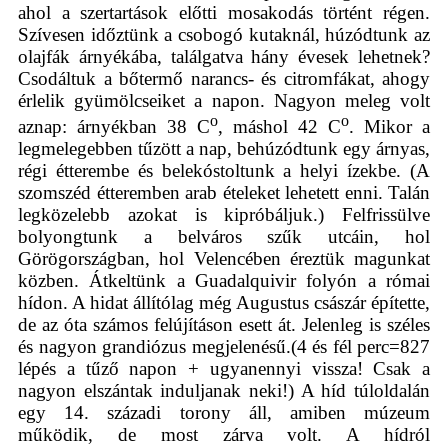
ahol a szertartások előtti mosakodás történt régen.
Szívesen időztünk a csobogó kutaknál, húzódtunk az
olajfák árnyékába, találgatva hány évesek lehetnek?
Csodáltuk a bőtermő narancs- és citromfákat, ahogy
érlelik gyümölcseiket a napon. Nagyon meleg volt
o
o
aznap: árnyékban 38 C
, máshol 42 C
. Mikor a
legmelegebben tűzött a nap, behúzódtunk egy árnyas,
régi étterembe és belekóstoltunk a helyi ízekbe. (A
szomszéd étteremben arab ételeket lehetett enni. Talán
legközelebb azokat is kipróbáljuk.) Felfrissülve
bolyongtunk a belváros szűk utcáin, hol
Görögországban, hol Velencében éreztük magunkat
közben. Átkeltünk a Guadalquivir folyón a római
hídon. A hidat állítólag még Augustus császár építette,
de az óta számos felújításon esett át. Jelenleg is széles
és nagyon grandiózus megjelenésű.(4 és fél perc=827
lépés a tűző napon + ugyanennyi vissza! Csak a
nagyon elszántak induljanak neki!) A híd túloldalán
egy 14. századi torony áll, amiben múzeum
működik, de most zárva volt. A hídról