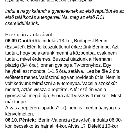
Indul a nagy kaland: a gyerekeknek az első repülőút és az
első találkozás a tengerrel! Na, meg az első RCI
csereüdülésünk.
Ezek után az utazásról.
06.09.Csütörtök:
indulás 13-kor, Budapest-Berlin
(EasyJet). Elég felkészületlenül érkeztünk Berlinbe. Azt
tudtuk, hogy be akarunk menni a központba, csak nem
tudtuk, mivel érdemes. Busszal utaztunk a Hermann
platzig (3/4 óra ), onnan gyalog a Tv-toronyhoz. Egy
helybéli azt mondta, 1-1,5 óra, sétálva. Lett belőle 2 óra
erőltetett menet. Valószínűleg van rövidebb út is. Nem is
volt kedvünk felmászni a tv-toronyba. Vacsi a szökőkút
mellett, aztán vissza a reptérre. A tér szélén van a
gyorsvasút megállója, ¾ óra alatt visszavitt minket. Most
már tudjuk.
Alvás a reptéren-fapados? :-((, nem is, mert műanyag és
kényelmetlen.
06.10. Péntek:
Berlin-Valencia (EasyJet), indulás 06:00-
kor, becsekkolás hajnali 4-kor. Alvás...? Délelőtt 10-kor