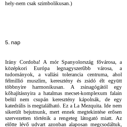
hely-nem csak szimbolikusan.)
5. nap
Irány Cordoba! A mór Spanyolország fővárosa, a
középkori Európa legnagyszerűbb városa, a
tudományok, a vallási tolerancia centruma, ahol
félmillió muszlim, keresztény és zsidó élt együtt
többnyire harmonikusan. A zsinagógától egy
kőhajításnyira a hatalmas mecset-komplexum falain
belül nem csupán keresztény kápolnák, de egy
katedrális is megtalálható. Ez a La Mezquita. Ide nem
sikerült bejutnunk, mert ennek megtekintése erősen
szervezetten történik a rengeteg látogató miatt. Az
előtte lévő udvart azonban alaposan megcsodáltuk,