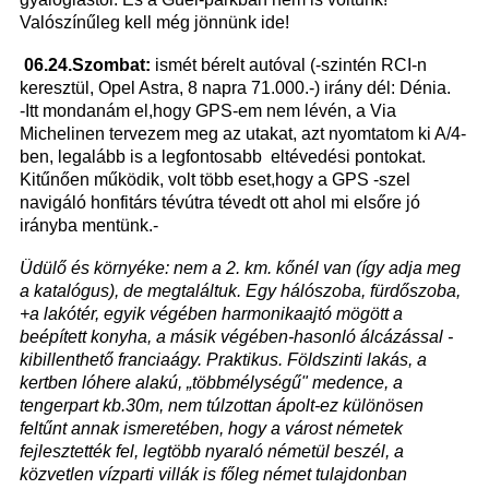
Valószínűleg kell még jönnünk ide!
06.24.Szombat:
ismét bérelt autóval (-szintén RCI-n
keresztül, Opel Astra, 8 napra 71.000.-) irány dél: Dénia.
-Itt mondanám el,hogy GPS-em nem lévén, a Via
Michelinen tervezem meg az utakat, azt nyomtatom ki A/4-
ben, legalább is a legfontosabb eltévedési pontokat.
Kitűnően működik, volt több eset,hogy a GPS -szel
navigáló honfitárs tévútra tévedt ott ahol mi elsőre jó
irányba mentünk.-
Üdülő és környéke: nem a 2. km. kőnél van (így adja meg
a katalógus), de megtaláltuk. Egy hálószoba, fürdőszoba,
+a lakótér, egyik végében harmonikaajtó mögött a
beépített konyha, a másik végében-hasonló álcázással -
kibillenthető franciaágy. Praktikus. Földszinti lakás, a
kertben lóhere alakú, „többmélységű" medence, a
tengerpart kb.30m, nem túlzottan ápolt-ez különösen
feltűnt annak ismeretében, hogy a várost németek
fejlesztették fel, legtöbb nyaraló németül beszél, a
közvetlen vízparti villák is főleg német tulajdonban