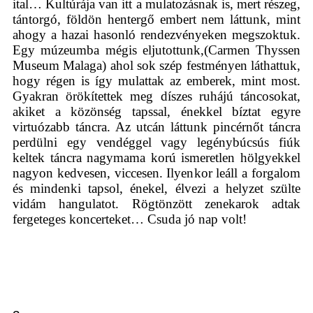
ital… Kultúrája van itt a mulatozásnak is, mert részeg,
tántorgó, földön hentergő embert nem láttunk, mint
ahogy a hazai hasonló rendezvényeken megszoktuk.
Egy múzeumba mégis eljutottunk,(Carmen Thyssen
Museum Malaga) ahol sok szép festményen láthattuk,
hogy régen is így mulattak az emberek, mint most.
Gyakran örökítettek meg díszes ruhájú táncosokat,
akiket a közönség tapssal, énekkel bíztat egyre
virtuózabb táncra. Az utcán láttunk pincérnőt táncra
perdülni egy vendéggel vagy legénybúcsús fiúk
keltek táncra nagymama korú ismeretlen hölgyekkel
nagyon kedvesen, viccesen. Ilyenkor leáll a forgalom
és mindenki tapsol, énekel, élvezi a helyzet szülte
vidám hangulatot. Rögtönzött zenekarok adtak
fergeteges koncerteket… Csuda jó nap volt!