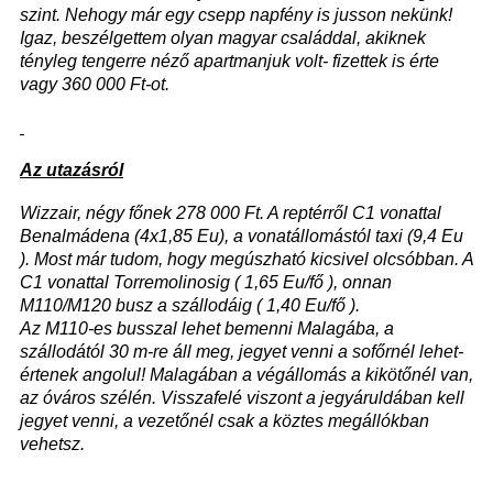
szint. Nehogy már egy csepp napfény is jusson nekünk!
Igaz, beszélgettem olyan magyar családdal, akiknek
tényleg tengerre néző apartmanjuk volt- fizettek is érte
vagy 360 000 Ft-ot.
Az utazásról
Wizzair, négy főnek 278 000 Ft. A reptérről C1 vonattal
Benalmádena (4x1,85 Eu), a vonatállomástól taxi (9,4 Eu
). Most már tudom, hogy megúszható kicsivel olcsóbban. A
C1 vonattal Torremolinosig ( 1,65 Eu/fő ), onnan
M110/M120 busz a szállodáig ( 1,40 Eu/fő ).
Az M110-es busszal lehet bemenni Malagába, a
szállodától 30 m-re áll meg, jegyet venni a sofőrnél lehet-
értenek angolul! Malagában a végállomás a kikötőnél van,
az óváros szélén. Visszafelé viszont a jegyáruldában kell
jegyet venni, a vezetőnél csak a köztes megállókban
vehetsz.