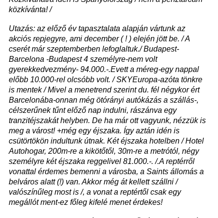
közkívánta! /
Utazás: az előző év tapasztalata alapján vártunk az
akciós repjegyre, ami december ( ! ) elején jött be. / A
cserét már szeptemberben lefoglaltuk./ Budapest-
Barcelona -Budapest 4 személyre-nem volt
gyerekkedvezmény- 94.000.-.Evett a méreg-egy nappal
előbb 10.000-rel olcsóbb volt. / SKYEuropa-azóta tönkre
is mentek / Mivel a menetrend szerint du. fél négykor ért
Barcelonába-onnan még ötórányi autókázás a szállás-,
célszerűnek tűnt előző nap indulni, rászánva egy
tranzitéjszakát helyben. De ha már ott vagyunk, nézzük is
meg a várost! +még egy éjszaka. Így aztán idén is
csütörtökön indultunk útnak. Két éjszaka hotelben / Hotel
Autohogar, 200m-re a kikötőtől, 30m-re a metrótól, négy
személyre két éjszaka reggelivel 81.000.-. /.A reptérről
vonattal érdemes bemenni a városba, a Saints állomás a
belváros alatt (!) van. Akkor még át kellett szállni /
valószínűleg most is /, a vonat a reptértől csak egy
megállót ment-ez főleg kifelé menet érdekes!