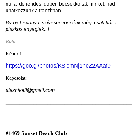
nulla, de rendes időben becsekkoltak minket, had
unatkozzunk a tranzitban.
By-by Espanya, szívesen jönnénk még, csak hát a
piszkos anyagiak...!
Balu
Képek itt:
https://goo.gl/photos/KSicmNj1neZ2AAaf9
Kapcsolat:
utaznikell@gmail.com
_____________________________________________
_____
#1469 Sunset Beach Club