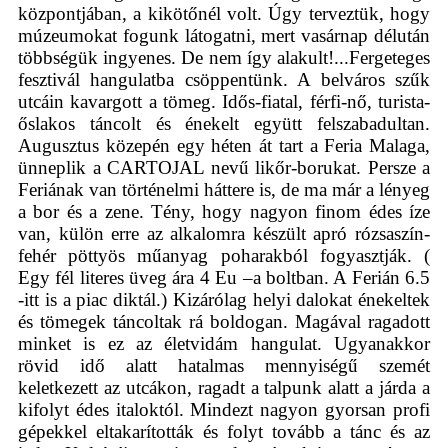
központjában, a kikötőnél volt. Úgy terveztük, hogy
múzeumokat fogunk látogatni, mert vasárnap délután
többségük ingyenes. De nem így alakult!...Fergeteges
fesztivál hangulatba csöppentünk. A belváros szűk
utcáin kavargott a tömeg. Idős-fiatal, férfi-nő, turista-
őslakos táncolt és énekelt együtt felszabadultan.
Augusztus közepén egy héten át tart a Feria Malaga,
ünneplik a CARTOJAL nevű likőr-borukat. Persze a
Feriának van történelmi háttere is, de ma már a lényeg
a bor és a zene. Tény, hogy nagyon finom édes íze
van, külön erre az alkalomra készült apró rózsaszín-
fehér pöttyös műanyag poharakból fogyasztják. (
Egy fél literes üveg ára 4 Eu –a boltban. A Ferián 6.5
-itt is a piac diktál.) Kizárólag helyi dalokat énekeltek
és tömegek táncoltak rá boldogan. Magával ragadott
minket is ez az életvidám hangulat. Ugyanakkor
rövid idő alatt hatalmas mennyiségű szemét
keletkezett az utcákon, ragadt a talpunk alatt a járda a
kifolyt édes italoktól. Mindezt nagyon gyorsan profi
gépekkel eltakarították és folyt tovább a tánc és az