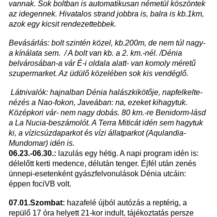
vannak. Sok boltban is automatikusan németül köszöntek
az idegennek. Hivatalos strand jobbra is, balra is kb.1km,
azok egy kicsit rendezettebbek.
Bevásárlás: bolt szintén közel, kb.200m, de nem túl nagy-
a kínálata sem. / A bolt van kb. a 2. km.-nél. /Dénia
belvárosában-a vár É-i oldala alatt- van komoly méretű
szupermarket. Az üdülő közelében sok kis vendéglő.
Látnivalók: hajnalban Dénia halászkikötője, napfelkelte-
nézés a Nao-fokon, Javeában: na, ezeket kihagytuk.
Középkori vár- nem nagy dobás. 80 km.-re Benidorm-lásd
a La Nucia-beszámolót. A Terra Miticát idén sem hagytuk
ki, a vízicsúzdaparkot és vízi állatparkot (Aqulandia-
Mundomar) idén is.
06.23.-06.30.:
lazulás egy hétig. A napi program idén is:
délelőtt kerti medence, délután tenger. Éjfél után zenés
ünnepi-esetenként gyászfelvonulások Dénia utcáin:
éppen fociVB volt.
07.01.Szombat:
hazafelé újból autózás a reptérig, a
repülő 17 óra helyett 21-kor indult, tájékoztatás persze