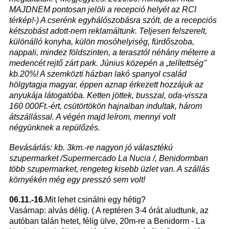
MAJDNEM pontosan jelöli a recepció helyét az RCI
térkép!-) A cserénk egyhálószobásra szólt, de a recepciós
kétszobást adott-nem reklamáltunk. Teljesen felszerelt,
különálló konyha, külön mosóhelyiség, fürdőszoba,
nappali, mindez földszinten, a terasztól néhány méterre a
medencét rejtő zárt park. Június közepén a „telítettség"
kb.20%! A szemközti házban lakó spanyol család
hölgytagja magyar, éppen aznap érkezett hozzájuk az
anyukája látogatóba. Ketten jöttek, busszal, oda-vissza
160 000Ft.-ért, csütörtökön hajnalban indultak, három
átszállással. A végén majd leírom, mennyi volt
négyünknek a repülőzés.
Bevásárlás: kb. 3km.-re nagyon jó választékú
szupermarket /Supermercado La Nucia /, Benidormban
több szupermarket, rengeteg kisebb üzlet van. A szállás
környékén még egy presszó sem volt!
06.11.-16.
Mit lehet csinálni egy hétig?
Vasárnap: alvás délig. ( A reptéren 3-4 órát aludtunk, az
autóban talán hetet, félig ülve, 20m-re a Benidorm - La