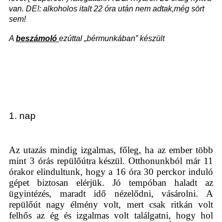
van. DE!: alkoholos italt 22 óra után nem adtak,még sört
sem!
A
beszámoló
ezúttal „bérmunkában” készült
1. nap
Az utazás mindig izgalmas, főleg, ha az ember több
mint 3 órás repülőútra készül. Otthonunkból már 11
órakor elindultunk, hogy a 16 óra 30 perckor induló
gépet biztosan elérjük. Jó tempóban haladt az
ügyintézés, maradt idő nézelődni, vásárolni. A
repülőút nagy élmény volt, mert csak ritkán volt
felhős az ég és izgalmas volt találgatni, hogy hol