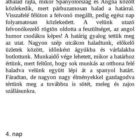
áthalad rajta, mikor Spanyolország és Anglia között
közlekedik, mert párhuzamosan halad a határral.
Visszafelé félúton a felvonó megállt, pedig egész nap
folyamatosan közlekedett. A velünk utazó
felvonókezelő rögtön oldotta a feszültséget, az angol
humor csodákra képes! A határig gyalog tettük meg
az utat. Nagyon szép utcákon haladtunk, előkelő
üzletek között, időnként ágyúkba és várfalakba
botlottunk. Munkaidő vége lehetett, mikor a határhoz
értünk, mert feltűnt, hogy sok munkás az otthona felé
haladva velünk együtt lépi át a spanyol határt.
Fáradtan, de nagyon nagy élményekkel gazdagodva
tértünk meg a továbbra is sötét, meleg és zajos
szállásunkra.
4. nap