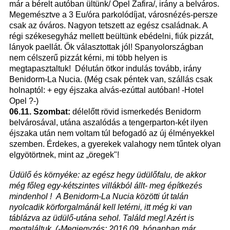
már a bérelt autóban ültünk/ Opel Zafira/, irány a belváros.
Megemésztve a 3 Eu/óra parkolódíjat, városnézés-persze
csak az óváros. Nagyon tetszett az egész családnak. A
régi székesegyház mellett beültünk ebédelni, fiúk pizzát,
lányok paellát. Ők választottak jól! Spanyolországban
nem célszerű pizzát kérni, mi több helyen is
megtapasztaltuk! Délután ötkor indulás tovább, irány
Benidorm-La Nucia. (Még csak péntek van, szállás csak
holnaptól: + egy éjszaka alvás-ezúttal autóban! -Hotel
Opel ?-)
06.11. Szombat:
délelőtt rövid ismerkedés Benidorm
belvárosával, utána aszalódás a tengerparton-két ilyen
éjszaka után nem voltam túl befogadó az új élményekkel
szemben. Érdekes, a gyerekek valahogy nem tűntek olyan
elgyötörtnek, mint az „öregek"!
Üdülő és környéke: az egész hegy üdülőfalu, de akkor
még főleg egy-kétszintes villákból állt- meg építkezés
mindenhol ! A Benidorm-La Nucia közötti út talán
nyolcadik körforgalmánál kell letérni, itt még ki van
táblázva az üdülő-utána sehol. Találd meg! Azért is
megtaláltuk. (-Megjegyzés: 2016.09. hónapban már