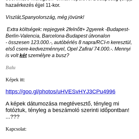
hazaérkezés éjjel 11-kor.
Viszlát,Spanyolország, még jövünk!
Extra költségek: repjegyek 2felnőtt+ 2gyerek -Budapest-
Berlin-Valencia, Barcelona-Budapest útvonalon
- összesen 123.000.-, autóbérlés 8 napra/RCI-n keresztül,
első csere-kedvezménnyel, Opel Zafira/ 74.000.-. Mennyi
is volt
két
személyre a busz?
Balu
Képek itt:
https://goo.gl/photos/uHVESvHYJ3CPu4996
A képek dátumozása megtévesztő, tényleg mi
fotóztuk, tényleg a beszámoló szerinti időpontban!
...???
Kapcsolat: