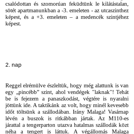
csalódottan és szomorúan feküdtünk le kilátástalan,
sötét apartmanunkban a -3. emeleten - az utcaszinthez
képest, és a +3. emeleten – a medencék szintjéhez
képest.
2. nap
Reggel elrémülve észleltük, hogy még alattunk is van
egy „pincébb” szint, ahol vendégek "laknak"! Tehát
be is fejezem a panaszkodást, végtére is nyaralni
jöttünk ide. A taktikánk az volt, hogy minél kevesebb
időt töltsünk a szállodában. Irány Malaga! Vasárnap
lévén a buszok is ritkábban jártak. Az M110-es
járattal a tengerparton utazva hatalmas szállodák közt
néha a tengert is láttuk. A végállomás Malaga