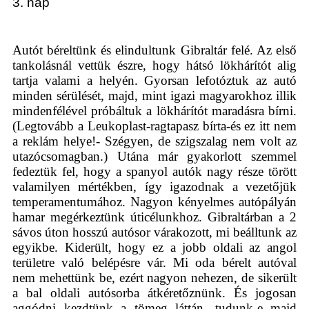
3. nap
Autót béreltünk és elindultunk Gibraltár felé. Az első
tankolásnál vettük észre, hogy hátsó lökhárítót alig
tartja valami a helyén. Gyorsan lefotóztuk az autó
minden sérülését, majd, mint igazi magyarokhoz illik
mindenfélével próbáltuk a lökhárítót maradásra bírni.
(Legtovább a Leukoplast-ragtapasz bírta-és ez itt nem
a reklám helye!- Szégyen, de szigszalag nem volt az
utazócsomagban.) Utána már gyakorlott szemmel
fedeztük fel, hogy a spanyol autók nagy része törött
valamilyen mértékben, így igazodnak a vezetőjük
temperamentumához. Nagyon kényelmes autópályán
hamar megérkeztünk úticélunkhoz. Gibraltárban a 2
sávos úton hosszú autósor várakozott, mi beálltunk az
egyikbe. Kiderült, hogy ez a jobb oldali az angol
területre való belépésre vár. Mi oda bérelt autóval
nem mehettünk be, ezért nagyon nehezen, de sikerült
a bal oldali autósorba átkéretőznünk. És jogosan
aggódni kezdtünk a tömeg láttán, tudunk-e majd