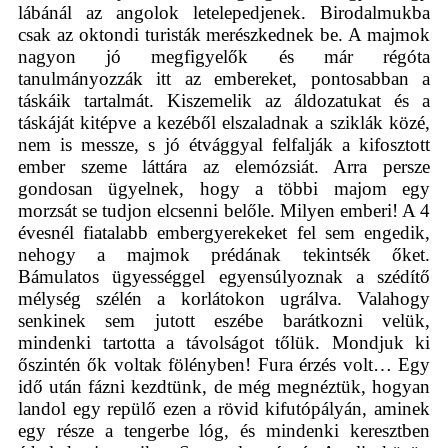
lábánál az angolok letelepedjenek. Birodalmukba
csak az oktondi turisták merészkednek be. A majmok
nagyon jó megfigyelők és már régóta
tanulmányozzák itt az embereket, pontosabban a
táskáik tartalmát. Kiszemelik az áldozatukat és a
táskáját kitépve a kezéből elszaladnak a sziklák közé,
nem is messze, s jó étvággyal felfalják a kifosztott
ember szeme láttára az elemózsiát. Arra persze
gondosan ügyelnek, hogy a többi majom egy
morzsát se tudjon elcsenni belőle. Milyen emberi! A 4
évesnél fiatalabb embergyerekeket fel sem engedik,
nehogy a majmok prédának tekintsék őket.
Bámulatos ügyességgel egyensúlyoznak a szédítő
mélység szélén a korlátokon ugrálva. Valahogy
senkinek sem jutott eszébe barátkozni velük,
mindenki tartotta a távolságot tőlük. Mondjuk ki
őszintén ők voltak fölényben! Fura érzés volt… Egy
idő után fázni kezdtünk, de még megnéztük, hogyan
landol egy repülő ezen a rövid kifutópályán, aminek
egy része a tengerbe lóg, és mindenki keresztben