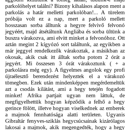
parkolóhelyet találni? Bizony kihalásos alapon ment a
parkolás a határ melletti parkolóban!... A türelem
próbája volt ez a nap, mert a parkoló mellett
hosszasan sorba álltunk a hegyre felvivő felvonó
jegyéért, majd átsétáltunk Angliába és sorba ültünk a
buszra várakozva, ami elvitt minket a felvonóhoz. Ott
aztán megint 2 kígyózó sort találtunk, az egyikben a
már jeggyel rendelkezők várakoztak, a másikban az
okosak, akik csak itt álltak sorba potom 2 órát a
jegyért. Mi összesen 3 órát várakoztunk ( + a
parkolásra még egy). A figyelmes angolok egy profi
újraélesztő berendezést helyeztek el a várakozó
tömegben. Ezek után mindenképpen megérdemeltük
azt a csodás kilátást, ami a hegy tetején fogadott
minket! Afrika partjait ugyan nem láttuk, de
megfigyelhettük hogyan képződik a felhő a hegy
gerince fölött, illetve hogyan viselkednek az emberek
a majmok fennhatósága alatti területen. Ugyanis
Gibraltár fenyves-sziklás hegycsúcsainak kizárólagos
lakosai a majmok, akik megengedték, hogy a hegy