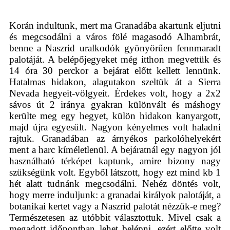
Korán indultunk, mert ma Granadába akartunk eljutni
és megcsodálni a város fölé magasodó Alhambrát,
benne a Naszrid uralkodók gyönyörűen fennmaradt
palotáját. A belépőjegyeket még itthon megvettük és
14 óra 30 perckor a bejárat előtt kellett lennünk.
Hatalmas hidakon, alagutakon szeltük át a Sierra
Nevada hegyeit-völgyeit. Érdekes volt, hogy a 2x2
sávos út 2 iránya gyakran különvált és máshogy
kerülte meg egy hegyet, külön hidakon kanyargott,
majd újra egyesült. Nagyon kényelmes volt haladni
rajtuk. Granadában az árnyékos parkolóhelyekért
ment a harc kíméletlenül. A bejáratnál egy nagyon jól
használható térképet kaptunk, amire bizony nagy
szükségünk volt. Egyből látszott, hogy ezt mind kb 1
hét alatt tudnánk megcsodálni. Nehéz döntés volt,
hogy merre induljunk: a granadai királyok palotáját, a
botanikai kertet vagy a Naszrid palotát nézzük-e meg?
Természetesen az utóbbit választottuk. Mivel csak a
megadott időpontban lehet belépni, ezért előtte volt