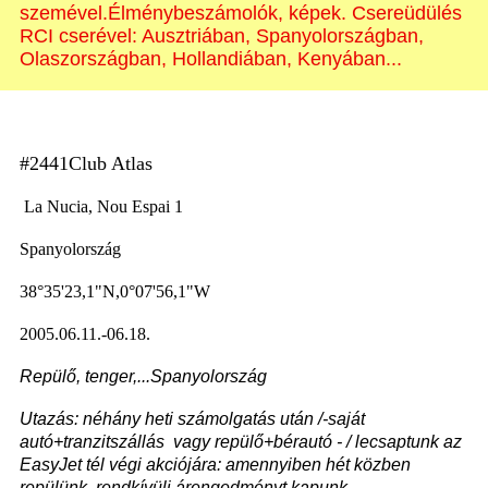
szemével.Élménybeszámolók, képek. Csereüdülés
RCI cserével: Ausztriában, Spanyolországban,
Olaszországban, Hollandiában, Kenyában...
#2441Club Atlas
La Nucia, Nou Espai 1
Spanyolország
38°35'23,1"N,0°07'56,1"W
2005.06.11.-06.18.
Repülő, tenger,...Spanyolország
Utazás: néhány heti számolgatás után /-saját
autó+tranzitszállás vagy repülő+bérautó - / lecsaptunk az
EasyJet tél végi akciójára: amennyiben hét közben
repülünk, rendkívüli árengedményt kapunk.