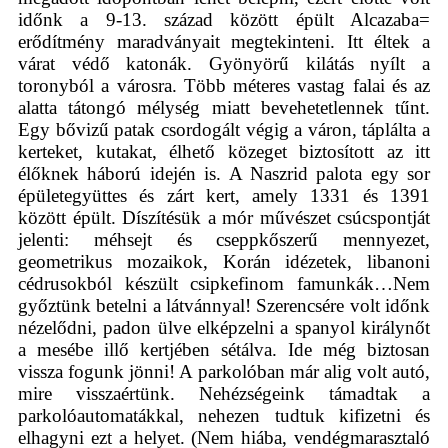
időnk a 9-13. század között épült Alcazaba=
erődítmény maradványait megtekinteni. Itt éltek a
várat védő katonák. Gyönyörű kilátás nyílt a
toronyból a városra. Több méteres vastag falai és az
alatta tátongó mélység miatt bevehetetlennek tűnt.
Egy bővizű patak csordogált végig a váron, táplálta a
kerteket, kutakat, élhető közeget biztosított az itt
élőknek háború idején is. A Naszrid palota egy sor
épületegyüttes és zárt kert, amely 1331 és 1391
között épült. Díszítésük a mór művészet csúcspontját
jelenti: méhsejt és cseppkőszerű mennyezet,
geometrikus mozaikok, Korán idézetek, libanoni
cédrusokból készült csipkefinom famunkák…Nem
győztünk betelni a látvánnyal! Szerencsére volt időnk
nézelődni, padon ülve elképzelni a spanyol királynőt
a mesébe illő kertjében sétálva. Ide még biztosan
vissza fogunk jönni! A parkolóban már alig volt autó,
mire visszaértünk. Nehézségeink támadtak a
parkolóautomatákkal, nehezen tudtuk kifizetni és
elhagyni ezt a helyet. (Nem hiába, vendégmarasztaló