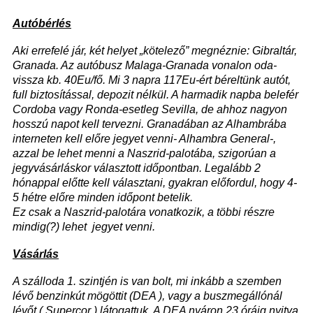
Autóbérlés
Aki errefelé jár, két helyet „kötelező” megnéznie: Gibraltár,
Granada. Az autóbusz Malaga-Granada vonalon oda-
vissza kb. 40Eu/fő. Mi 3 napra 117Eu-ért béreltünk autót,
full biztosítással, depozit nélkül. A harmadik napba belefér
Cordoba vagy Ronda-esetleg Sevilla, de ahhoz nagyon
hosszú napot kell tervezni. Granadában az Alhambrába
interneten kell előre jegyet venni- Alhambra General-,
azzal be lehet menni a Naszrid-palotába, szigorúan a
jegyvásárláskor választott időpontban. Legalább 2
hónappal előtte kell választani, gyakran előfordul, hogy 4-
5 hétre előre minden időpont betelik.
Ez csak a Naszrid-palotára vonatkozik, a többi részre
mindig(?) lehet jegyet venni.
Vásárlás
A szálloda 1. szintjén is van bolt, mi inkább a szemben
lévő benzinkút mögöttit (DEA ), vagy a buszmegállónál
lévőt ( Supercor ) látogattuk. A DEA nyáron 23 óráig nyitva