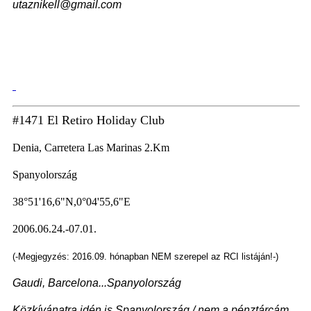
utaznikell@gmail.com
#1471 El Retiro Holiday Club
Denia, Carretera Las Marinas 2.Km
Spanyolország
38°51'16,6"N,0°04'55,6"E
2006.06.24.-07.01.
(-Megjegyzés: 2016.09. hónapban NEM szerepel az RCI listáján!-)
Gaudi, Barcelona...Spanyolország
Közkívánatra idén is Spanyolország / nem a pénztárcám