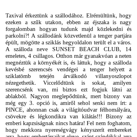
Taxival érkeztünk a szállodához. Elrémültünk, hogy
ezeken a szűk utakon, ebben az éjszaka is nagy
forgalomban hogyan tudunk majd közlekedni és
parkolni?! A szállodánk közvetlenül a tenger partjára
épült, mögötte a sziklás hegyoldalon terült el a város.
A szálloda neve SUNSET BEACH CLUB, 14
emeletes, 4 csillagos. Otthon már gyanakvóan a neten
megnéztük a környékét is, és láttuk, hogy a szálloda
kevésbé szerencsés vendégei a tenger helyett a
sziklatömb tetején árválkodó villanyoszlopot
nézegethetik. Viccelődtünk is sokat, amilyen
szerencsénk van, mi biztos ezt fogjuk látni az
ablakból. Nagyon meglepődtünk, mert bizony van
még egy 3. opció is, amiről sehol senki nem írt: a
PINCE, ahonnan csak a világítóudvar félhomályára,
csövekre és légkondikra van kilátás!!! Bizony az
emberi kapzsiságnak nincs határa! Fel nem foghatom,
hogy mekkora nyereségvágy kényszerít embereket
arra, hogy embertársaikat eleve, szánt szándékkal arra