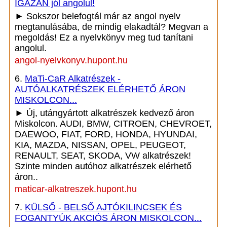
IGAZÁN jól angolul!
► Sokszor belefogtál már az angol nyelv
megtanulásába, de mindig elakadtál? Megvan a
megoldás! Ez a nyelvkönyv meg tud tanítani
angolul.
angol-nyelvkonyv.hupont.hu
6.
MaTi-CaR Alkatrészek -
AUTÓALKATRÉSZEK ELÉRHETŐ ÁRON
MISKOLCON...
► Új, utángyártott alkatrészek kedvező áron
Miskolcon. AUDI, BMW, CITROEN, CHEVROET,
DAEWOO, FIAT, FORD, HONDA, HYUNDAI,
KIA, MAZDA, NISSAN, OPEL, PEUGEOT,
RENAULT, SEAT, SKODA, VW alkatrészek!
Szinte minden autóhoz alkatrészek elérhető
áron..
maticar-alkatreszek.hupont.hu
7.
KÜLSŐ - BELSŐ AJTÓKILINCSEK ÉS
FOGANTYÚK AKCIÓS ÁRON MISKOLCON...