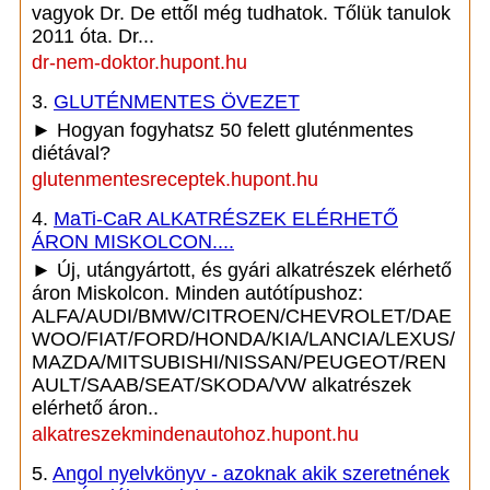
vagyok Dr. De ettől még tudhatok. Tőlük tanulok
2011 óta. Dr...
dr-nem-doktor.hupont.hu
3.
GLUTÉNMENTES ÖVEZET
► Hogyan fogyhatsz 50 felett gluténmentes
diétával?
glutenmentesreceptek.hupont.hu
4.
MaTi-CaR ALKATRÉSZEK ELÉRHETŐ
ÁRON MISKOLCON....
► Új, utángyártott, és gyári alkatrészek elérhető
áron Miskolcon. Minden autótípushoz:
ALFA/AUDI/BMW/CITROEN/CHEVROLET/DAE
WOO/FIAT/FORD/HONDA/KIA/LANCIA/LEXUS/
MAZDA/MITSUBISHI/NISSAN/PEUGEOT/REN
AULT/SAAB/SEAT/SKODA/VW alkatrészek
elérhető áron..
alkatreszekmindenautohoz.hupont.hu
5.
Angol nyelvkönyv - azoknak akik szeretnének