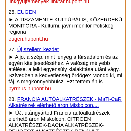
linkgyujtemenyek-linktar.hupont.hu
26.
EUGEN
► A TISZAMENTE KULTÚRÁLIS, KÖZÉRDEKŰ
MONITORA - Kulturni, javni monitor Potiskog
regiona
eugen.hupont.hu
27.
Új szellem-kezdet
► A jó, a szép, mint lényeg a társadalom és az
egyén kiteljesedéséhez. A valóság mélyebb
átélése, a lelki egyensúly kialakítása utáni vágy.
Szívedben a kedvetlenség ördöge? Mondd ki, mi
fáj, s megkönnyebbülsz. Ezt tettem én is...
pyrrhus.hupont.hu
28.
FRANCIA AUTÓALKATRÉSZEK - MaTi-CaR
Alkatrészek elérhető áron Miskolcon....
► ÚJ, utángyártott Francia autóalkatrészek
elérhető áron Miskolcon. CITROEN
ALKATRÉSZEK-DACIA ALKATRÉSZEK-