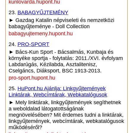
kunlovarda.hupont.hu
23.
BABAGYŰJTEMÉNY
► Gazdag Katalin népviseleti és nemzetközi
babagyűjteménye - Doll Collection
babagyujtemeny.hupont.hu
24.
PRO-SPORT
► Bács-Kun Sport - Bácsalmás, Kunbaja és
környéke sportja - folytatás: 2011./XVI. évfolyam
Labdarúgás, Kézilabda, Asztalitenisz,
Cselgáncs, Diáksport, BSC 1913-2013.
pro-sport.hupont.hu
25.
HuPont.hu Ajánlja: Linkgyűjtemények
Linktárak, Webcímtárak, Webkatalógusok
► Mely linktárak, linkgyűjtemények segíthetnek
a weboldalad látogatottságának
megnövelésében? Mit érdemes tudni a linktárak,
linkgyűjtemények, webcímtárak, webkatalógusok
működéséről?