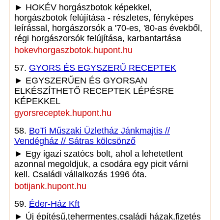
► HOKÉV horgászbotok képekkel,
horgászbotok felújítása - részletes, fényképes
leírással, horgászorsók a '70-es, '80-as évekből,
régi horgászorsók felújítása, karbantartása
hokevhorgaszbotok.hupont.hu
57.
GYORS ÉS EGYSZERŰ RECEPTEK
► EGYSZERŰEN ÉS GYORSAN
ELKÉSZÍTHETŐ RECEPTEK LÉPÉSRE
KÉPEKKEL
gyorsreceptek.hupont.hu
58.
BoTi Műszaki Üzletház Jánkmajtis //
Vendégház // Sátras kölcsönző
► Egy igazi szatócs bolt, ahol a lehetetlent
azonnal megoldjuk, a csodára egy picit várni
kell. Családi vállalkozás 1996 óta.
botijank.hupont.hu
59.
Éder-Ház Kft
► Új építésű,tehermentes,családi házak,fizetés