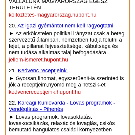
VÁLLALUNK MAGYARORSZÁG EGÉSZ
TERÜLETÉN
koltoztetes-magyarorszag.hupont.hu
20.
Az igazi gyémántot nem kell ragyogtatni
► Az erkölcstelen politikai irányzat csak a beteg
szervezetű államban, nemzetben tudja felütni a
fejét, a pillanat fejvesztettsége, kábultsága és
nem tudása alkalmas talaj befogadására...
jellem-ismeret.hupont.hu
21.
Kedvenc receptjeink.
► Gyorsan,finomat, egyszerűen!Ha szerinted is
jók a receptjeim,nyomd meg a Tetszik-et
kedvencreceptjeink.hupont.hu
22.
Karcagi Kunlovarda - Lovas programok -
Vendéglátás - Pihenés
► Lovas programok, lovasoktatás,
lovaskocsikázás, relaxációs lovaglás, csikós
bemutató hangulatos családi környezetben