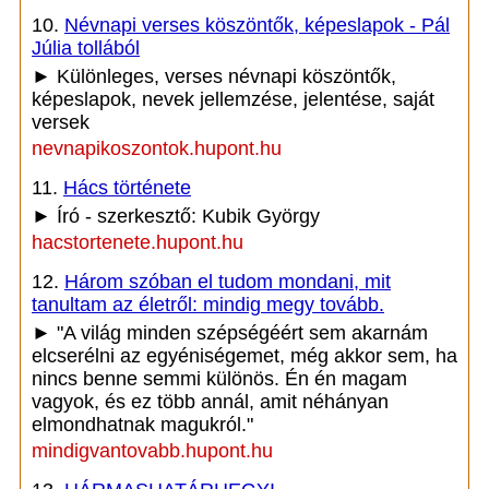
10.
Névnapi verses köszöntők, képeslapok - Pál
Júlia tollából
► Különleges, verses névnapi köszöntők,
képeslapok, nevek jellemzése, jelentése, saját
versek
nevnapikoszontok.hupont.hu
11.
Hács története
► Író - szerkesztő: Kubik György
hacstortenete.hupont.hu
12.
Három szóban el tudom mondani, mit
tanultam az életről: mindig megy tovább.
► "A világ minden szépségéért sem akarnám
elcserélni az egyéniségemet, még akkor sem, ha
nincs benne semmi különös. Én én magam
vagyok, és ez több annál, amit néhányan
elmondhatnak magukról."
mindigvantovabb.hupont.hu