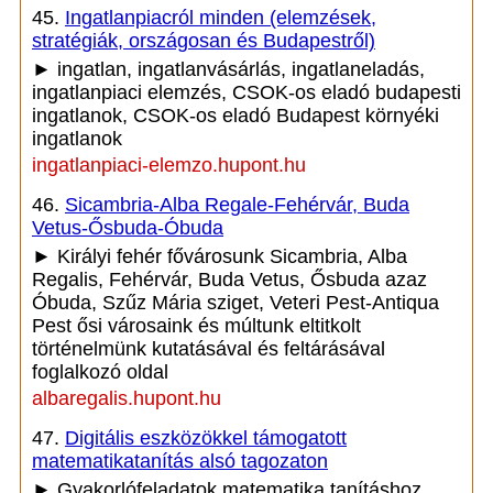
45.
Ingatlanpiacról minden (elemzések,
stratégiák, országosan és Budapestről)
► ingatlan, ingatlanvásárlás, ingatlaneladás,
ingatlanpiaci elemzés, CSOK-os eladó budapesti
ingatlanok, CSOK-os eladó Budapest környéki
ingatlanok
ingatlanpiaci-elemzo.hupont.hu
46.
Sicambria-Alba Regale-Fehérvár, Buda
Vetus-Ősbuda-Óbuda
► Királyi fehér fővárosunk Sicambria, Alba
Regalis, Fehérvár, Buda Vetus, Ősbuda azaz
Óbuda, Szűz Mária sziget, Veteri Pest-Antiqua
Pest ősi városaink és múltunk eltitkolt
történelmünk kutatásával és feltárásával
foglalkozó oldal
albaregalis.hupont.hu
47.
Digitális eszközökkel támogatott
matematikatanítás alsó tagozaton
► Gyakorlófeladatok matematika tanításhoz,