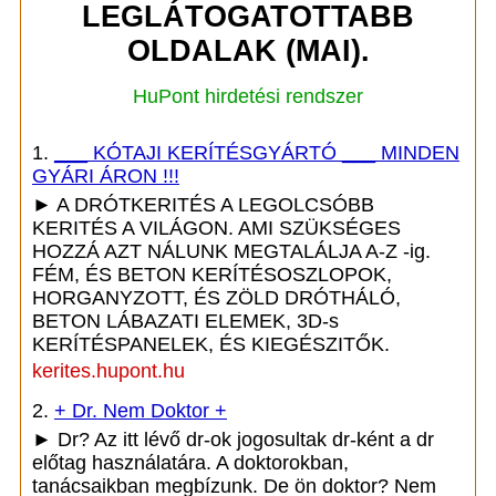
LEGLÁTOGATOTTABB
OLDALAK (MAI).
HuPont hirdetési rendszer
1.
___ KÓTAJI KERÍTÉSGYÁRTÓ ___ MINDEN
GYÁRI ÁRON !!!
► A DRÓTKERITÉS A LEGOLCSÓBB
KERITÉS A VILÁGON. AMI SZÜKSÉGES
HOZZÁ AZT NÁLUNK MEGTALÁLJA A-Z -ig.
FÉM, ÉS BETON KERÍTÉSOSZLOPOK,
HORGANYZOTT, ÉS ZÖLD DRÓTHÁLÓ,
BETON LÁBAZATI ELEMEK, 3D-s
KERÍTÉSPANELEK, ÉS KIEGÉSZITŐK.
kerites.hupont.hu
2.
+ Dr. Nem Doktor +
► Dr? Az itt lévő dr-ok jogosultak dr-ként a dr
előtag használatára. A doktorokban,
tanácsaikban megbízunk. De ön doktor? Nem