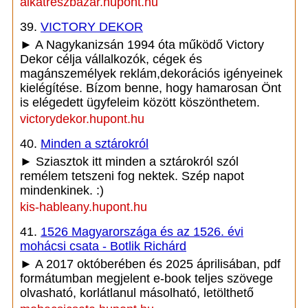
alkatreszbazar.hupont.hu
39.
VICTORY DEKOR
► A Nagykanizsán 1994 óta működő Victory
Dekor célja vállalkozók, cégek és
magánszemélyek reklám,dekorációs igényeinek
kielégítése. Bízom benne, hogy hamarosan Önt
is elégedett ügyfeleim között köszönthetem.
victorydekor.hupont.hu
40.
Minden a sztárokról
► Sziasztok itt minden a sztárokról szól
remélem tetszeni fog nektek. Szép napot
mindenkinek. :)
kis-hableany.hupont.hu
41.
1526 Magyarországa és az 1526. évi
mohácsi csata - Botlik Richárd
► A 2017 októberében és 2025 áprilisában, pdf
formátumban megjelent e-book teljes szövege
olvasható, korlátlanul másolható, letölthető