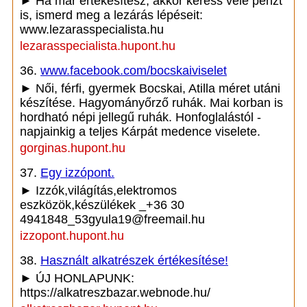
► Ha már értékesítesz, akkor keress vele pénzt
is, ismerd meg a lezárás lépéseit:
www.lezarasspecialista.hu
lezarasspecialista.hupont.hu
36.
www.facebook.com/bocskaiviselet
► Női, férfi, gyermek Bocskai, Atilla méret utáni
készítése. Hagyományőrző ruhák. Mai korban is
hordható népi jellegű ruhák. Honfoglalástól -
napjainkig a teljes Kárpát medence viselete.
gorginas.hupont.hu
37.
Egy izzópont.
► Izzók,világítás,elektromos
eszközök,készülékek _+36 30
4941848_53gyula19@freemail.hu
izzopont.hupont.hu
38.
Használt alkatrészek értékesítése!
► ÚJ HONLAPUNK:
https://alkatreszbazar.webnode.hu/