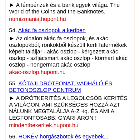
► A fémpénzek és a bankjegyek világa. The
World of the Coins and the Banknotes.
numizmania.hupont.hu
54.
Akác fa oszlopok a kertben
► Az oldalon akác fa oszlopok, és akác
oszlopokból, rönkökből készült kerti fatermékek
képeit találja! - akác oszlop - kérgezett akác
oszlop - szíjácsmart akác oszlop - körmart akác
oszlop - hengermart akác oszlop
akac-oszlop.hupont.hu
55.
KÓTAJI DRÓTFONAT, VADHÁLÓ ÉS
BETONOSZLOP CENTRUM
► A DRÓTKERITÉS A LEGOLCSÓB KERITÉS
A VILÁGON. AMI SZÜKSÉGES HOZZÁ AZT
NÁLUNK MEGTALÁLJA A-Z -ig. ÉS AMI A
LEGFONTOSABB: GYÁRI ÁRON !
mindentbekeritek.hupont.hu
56.
HOKÉV horgászbotok és egyebek...