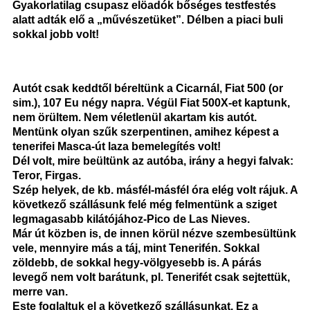
Gyakorlatilag csupasz elöadók bőséges testfestés
alatt adták elő a „művészetüket”. Délben a piaci buli
sokkal jobb volt!
Autót csak keddtől béreltünk a Cicarnál, Fiat 500 (or
sim.), 107 Eu négy napra. Végül Fiat 500X-et kaptunk,
nem örültem. Nem véletlenül akartam kis autót.
Mentünk olyan szűk szerpentinen, amihez képest a
tenerifei Masca-út laza bemelegítés volt!
Dél volt, mire beültünk az autóba, irány a hegyi falvak:
Teror, Firgas.
Szép helyek, de kb. másfél-másfél óra elég volt rájuk. A
következő szállásunk felé még felmentünk a sziget
legmagasabb kilátójához-Pico de Las Nieves.
Már út közben is, de innen körül nézve szembesültünk
vele, mennyire más a táj, mint Tenerifén. Sokkal
zöldebb, de sokkal hegy-völgyesebb is. A párás
levegő nem volt barátunk, pl. Tenerifét csak sejtettük,
merre van.
Este foglaltuk el a következő szállásunkat. Ez a