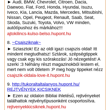
► Audi, BMW, Chevrolet, Citroen, Dacia,
Daewoo, Fiat, Ford, Honda, Hyundai, Isuzu,
Iveco, Kia, Lancia, Mazda, Mercedes, Mitsubishi,
Nissan, Opel, Peugeot, Renault, Saab, Seat,
Skoda, Suzuki, Toyota, Volvo, VW minden,
autótípushoz és márkához!!!
ajtokilincs-kulso-belso.hupont.hu
8.
~Csajsziknak~
► Sziasztok! Ez az oldi igazi csajszis oldal! Itt
mindent megtudhatsz! Sztárok, szépségtippek
vagy csak egy kis szórakozás! Jó nézegetést! A
szerki :3 Néhány részt magazinokból lestem el,
mert nem volt ötletem :P meg hogy tippeket nézz
csajszik-oldala-love-it.hupont.hu
9.
http://tukoraltaltalanyos.hupont.hu/
REJTVÉNYEK KICSIKNEK
► Ezen az oldalon Bibliai ihletésű, rejtvényeket
találhattok rejtvénytípusonként csoportosítva.
rejtvenyekkicsiknek.hupont.hu