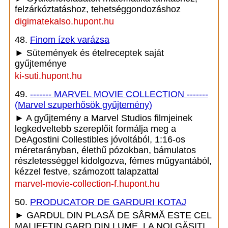
felzárkóztatáshoz, tehetséggondozáshoz
digimatekalso.hupont.hu
48.
Finom ízek varázsa
► Sütemények és ételreceptek saját
gyűjteménye
ki-suti.hupont.hu
49.
------- MARVEL MOVIE COLLECTION -------
(Marvel szuperhősök gyűjtemény)
► A gyűjtemény a Marvel Studios filmjeinek
legkedveltebb szereplőit formálja meg a
DeAgostini Collestibles jóvoltából, 1:16-os
méretarányban, élethű pózokban, bámulatos
részletességgel kidolgozva, fémes műgyantából,
kézzel festve, számozott talapzattal
marvel-movie-collection-f.hupont.hu
50.
PRODUCATOR DE GARDURI KOTAJ
► GARDUL DIN PLASĂ DE SÂRMĂ ESTE CEL
MAI IEFTIN GARD DIN LUME. LA NOI GĂSIŢI