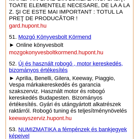
TOATE ELEMENTELE NECESARE, DE LA A LA
Z. ŞI CE ESTE MAI IMPORTANT : TOTUL LA
PREŢ DE PRODUCĂTOR !
gard.hupont.hu
51.
Mozgó Könyvesbolt Körmend
► Online könyvesbolt
mozgokonyvesboltkormend.hupont.hu
52.
Új és használt robogó , motor kereskedés,
bizományos értékesítés
► Aprilia, Benelli, Gilera, Keeway, Piaggio,
Vespa márkakereskedés és garancia
szakszerviz. Használt motor és robogó
kereskedés Budapesten. Bizományos
értékesítés. Gyári és utángyártott alkatrészek
raktárról. Robogó tuning és teljesítménynövelés
keewayszerviz.hupont.hu
53.
NUMIZMATIKA a fémpénzek és bankjegyek
képeivel