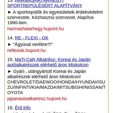
13.
HÁRMASHATÁRHEGYI
SPORTREPÜLÉSÉRT ALAPÍTVÁNY
► A sportrepülők és egyesületeik érdekvédelmi
szervezete. Közhasznú szervezet. Alapítva
1990-ben.
harmashatarhegy.hupont.hu
14.
RE - FLEXI - OK
► "Ágyúval verébre?!"
reflexiok.hupont.hu
15.
MaTi-CaR Alkatrész- Koreai és Japán
autóalkatrészek elérhető áron Miskolcon
► Gyári-, utángyártott Koreai és Japán
alkatrészek elérhető áron Miskolcon!
CHEVROLET/DAEWOO/HONDA/HYUNDAI/ISU
ZU/INFINTI/KIA/MAZDA/MITSUBISHI/NISSAN/T
OYOTA
japanautoalkatresz.hupont.hu
16.
Érd info