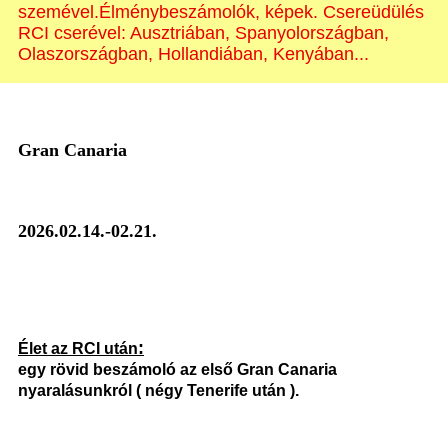
szemével.Élménybeszámolók, képek. Csereüdülés
RCI cserével: Ausztriában, Spanyolországban,
Olaszországban, Hollandiában, Kenyában...
Gran Canaria
2026.02.14.-02.21.
:
Élet az RCI után
egy rövid beszámoló az első Gran Canaria
nyaralásunkról ( négy Tenerife után ).