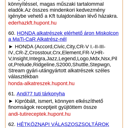
könnyítéssel, magas műszaki tartalommal
eladók.Az összes mindenkori kedvezmény
igénybe vehető a Kft tulajdonában lévő házakra.
ederhazkft.hupont.hu
60.
HONDA alkatrészek elérhető áron Miskolcon
a MaTi-CaR Alkatrész-nél
► HONDA (Accord,Civic,City,CR-V I.-II-III-
IV.,CR-Z,Crosstour,Crx,Element,FR-V,HR-
V,Insight,Integra,Jazz,Legend,Logo,Mdx,Nsx,Pil
ot,Prelude,Ridgeline,S2000,Shuttle,Stepwgn,
Stream gyári-utángyártott alkatrészek széles
választékban
honda-alkatreszek.hupont.hu
61.
Andi77 tuti tárkonyha
► Kipróbált, ismert, könnyen elkészíthető
finomságok receptjeit gyüjtöttem össze
andi-tutireceptek.hupont.hu
62.
HÉTKÖZNAPI VÁLASZOSZSOLTÁROK