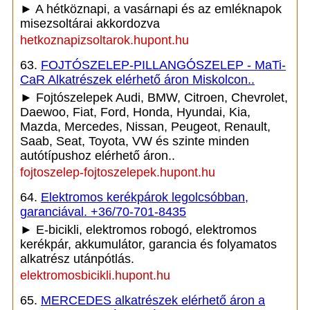
► A hétköznapi, a vasárnapi és az emléknapok
misezsoltárai akkordozva
hetkoznapizsoltarok.hupont.hu
63.
FOJTÓSZELEP-PILLANGÓSZELEP - MaTi-
CaR Alkatrészek elérhető áron Miskolcon..
► Fojtószelepek Audi, BMW, Citroen, Chevrolet,
Daewoo, Fiat, Ford, Honda, Hyundai, Kia,
Mazda, Mercedes, Nissan, Peugeot, Renault,
Saab, Seat, Toyota, VW és szinte minden
autótípushoz elérhető áron..
fojtoszelep-fojtoszelepek.hupont.hu
64.
Elektromos kerékpárok legolcsóbban,
garanciával. +36/70-701-8435
► E-bicikli, elektromos robogó, elektromos
kerékpár, akkumulátor, garancia és folyamatos
alkatrész utánpótlás.
elektromosbicikli.hupont.hu
65.
MERCEDES alkatrészek elérhető áron a