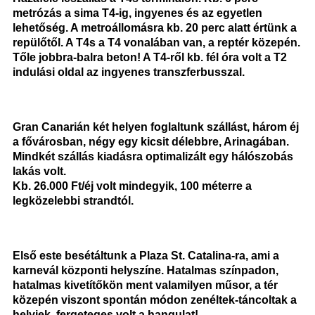
metrózás a sima T4-ig, ingyenes és az egyetlen
lehetőség. A metroállomásra kb. 20 perc alatt értünk a
repülőtől. A T4s a T4 vonalában van, a reptér közepén.
Tőle jobbra-balra beton! A T4-ről kb. fél óra volt a T2
indulási oldal az ingyenes transzferbusszal.
Gran Canarián két helyen foglaltunk szállást, három éj
a fővárosban, négy egy kicsit délebbre, Arinagában.
Mindkét szállás kiadásra optimalizált egy hálószobás
lakás volt.
Kb. 26.000 Ft/éj volt mindegyik, 100 méterre a
legközelebbi strandtól.
Első este besétáltunk a Plaza St. Catalina-ra, ami a
karnevál központi helyszíne. Hatalmas színpadon,
hatalmas kivetítőkön ment valamilyen műsor, a tér
közepén viszont spontán módon zenéltek-táncoltak a
helyiek, fergeteges volt a hangulat!