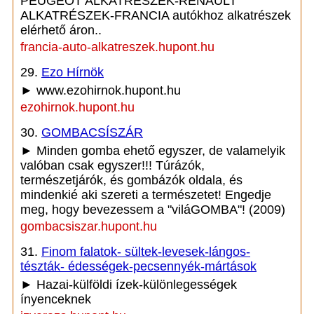
PEUGEOT ALKATRÉSZEK-RENAULT
ALKATRÉSZEK-FRANCIA autókhoz alkatrészek
elérhető áron..
francia-auto-alkatreszek.hupont.hu
29.
Ezo Hírnök
► www.ezohirnok.hupont.hu
ezohirnok.hupont.hu
30.
GOMBACSÍSZÁR
► Minden gomba ehető egyszer, de valamelyik
valóban csak egyszer!!! Túrázók,
természetjárók, és gombázók oldala, és
mindenkié aki szereti a természetet! Engedje
meg, hogy bevezessem a "viláGOMBA"! (2009)
gombacsiszar.hupont.hu
31.
Finom falatok- sültek-levesek-lángos-
tészták- édességek-pecsennyék-mártások
► Hazai-külföldi ízek-különlegességek
ínyenceknek