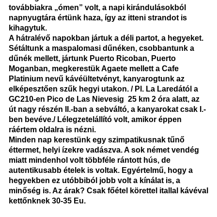
továbbiakra „ómen” volt, a napi kirándulásokból
napnyugtára értünk haza, így az itteni strandot is
kihagytuk.
A hátralévő napokban jártuk a déli partot, a hegyeket.
Sétáltunk a maspalomasi dűnéken, csobbantunk a
dűnék mellett, jártunk Puerto Ricoban, Puerto
Moganban, megkerestük Agaete mellett a Cafe
Platinium nevű kávéültetvényt, kanyarogtunk az
elképesztően szűk hegyi utakon. / Pl. La Laredától a
GC210-en Pico de Las Nievesig 25 km 2 óra alatt, az
út nagy részén II.-ban a sebváltó, a kanyarokat csak I.-
ben bevéve./ Lélegzetelállító volt, amikor éppen
ráértem oldalra is nézni.
Minden nap kerestünk egy szimpatikusnak tűnő
éttermet, helyi ízekre vadászva. A sok német vendég
miatt mindenhol volt többféle rántott hús, de
autentikusabb ételek is voltak. Egyértelmű, hogy a
hegyekben ez utóbbiból jobb volt a kínálat is, a
minőség is. Az árak? Csak főétel körettel itallal kávéval
kettőnknek 30-35 Eu.