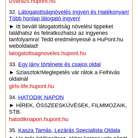
izvarazs.hupont.hu
32.
Látogatottságnövelés Ingyen és Hatékonyan!
Több honlap látogató ingyen!
► Itt bevált látogatottság növelési tippeket
találhatsz és feliratkozhatsz az ingyenes
tanfolyamra! Tedd eredményessé a HuPont.hu
weboldalad!
latogatottsagnoveles.hupont.hu
33.
Egy lány története és csajos oldal
► Sziasztok!Meglepetés vár rátok a Felhivás
oldalnál
girls-life.hupont.hu
34.
HATODIK NAPON
► HÍREK, ÖSSZEESKÜVÉSEK, FILMMOZAIK,
STB.
hatodiknapon.hupont.hu
35.
Kasza Tamás, Lezárás Specialista Oldala