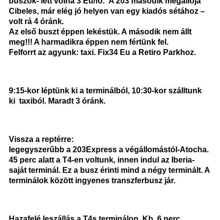
buszok- lett volna 3 Eu/fő. A 203 második megállója
Cibeles, már elég jó helyen van egy kiadós sétához –
volt rá 4 óránk.
Az első buszt éppen lekéstük. A második nem állt
meg!!! A harmadikra éppen nem fértünk fel.
Felforrt az agyunk: taxi. Fix34 Eu a Retiro Parkhoz.
9:15-kor léptünk ki a terminálból, 10:30-kor szálltunk
ki taxiból. Maradt 3 óránk.
Vissza a reptérre:
legegyszerűbb a 203Express a végállomástól-Atocha.
45 perc alatt a T4-en voltunk, innen indul az Iberia-
saját terminál. Ez a busz érinti mind a négy terminált. A
terminálok között ingyenes transzferbusz jár.
Hazafelé leszállás a T4s terminálon. Kb. 6 perc