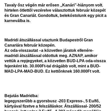
Tavaly ősz végén már erősen „Kanári”-hiányom volt.
hirtelen ötlettől vezérelve választottuk február közepét
és Gran Canariát. Gondoltuk, belekóstolunk egy picit a
karneválba is.
Madridi átszállással utaztunk Budapestről Gran
Canariára február közepén.
Az oda-visszautat –a közvetlen járatok ellenére-
madridi átszállással oldottuk meg. AZNAP, amikor
vettük a repjegyeket, a közvetlen BUD-LPA oda-vissza
fejenként kb. 30.000Ft-tal drágább volt, mint a BUD-
MAD-LPA-MAD-BUD. Ez kettőnknek 160.000Ft volt.
Bejutás Madridba:
legegyszerűbb a gyorsbusz -203 Express-, 5 Eu/fő,
kártyával fizetve a felszálláskor. Átszállással- 200/52