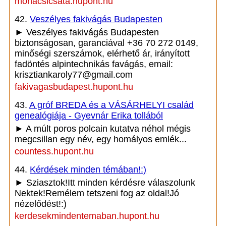
mohacsicsata.hupont.hu
42.
Veszélyes fakivágás Budapesten
► Veszélyes fakivágás Budapesten
biztonságosan, garanciával +36 70 272 0149,
minőségi szerszámok, elérhető ár, irányított
fadöntés alpintechnikás favágás, email:
krisztiankaroly77@gmail.com
fakivagasbudapest.hupont.hu
43.
A gróf BREDA és a VÁSÁRHELYI család
genealógiája - Gyevnár Erika tollából
► A múlt poros polcain kutatva néhol mégis
megcsillan egy név, egy homályos emlék...
countess.hupont.hu
44.
Kérdések minden témában!:)
► Sziasztok!Itt minden kérdésre válaszolunk
Nektek!Remélem tetszeni fog az oldal!Jó
nézelődést!:)
kerdesekmindentemaban.hupont.hu