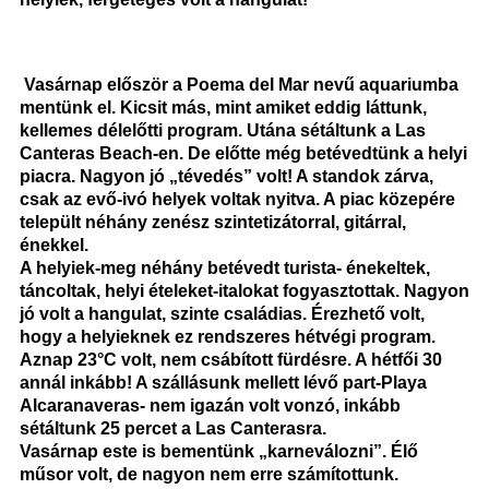
Vasárnap először a Poema del Mar nevű aquariumba
mentünk el. Kicsit más, mint amiket eddig láttunk,
kellemes délelőtti program. Utána sétáltunk a Las
Canteras Beach-en. De előtte még betévedtünk a helyi
piacra. Nagyon jó „tévedés” volt! A standok zárva,
csak az evő-ivó helyek voltak nyitva. A piac közepére
települt néhány zenész szintetizátorral, gitárral,
énekkel.
A helyiek-meg néhány betévedt turista- énekeltek,
táncoltak, helyi ételeket-italokat fogyasztottak. Nagyon
jó volt a hangulat, szinte családias. Érezhető volt,
hogy a helyieknek ez rendszeres hétvégi program.
Aznap 23°C volt, nem csábított fürdésre. A hétfői 30
annál inkább! A szállásunk mellett lévő part-Playa
Alcaranaveras- nem igazán volt vonzó, inkább
sétáltunk 25 percet a Las Canterasra.
Vasárnap este is bementünk „karneválozni”. Élő
műsor volt, de nagyon nem erre számítottunk.