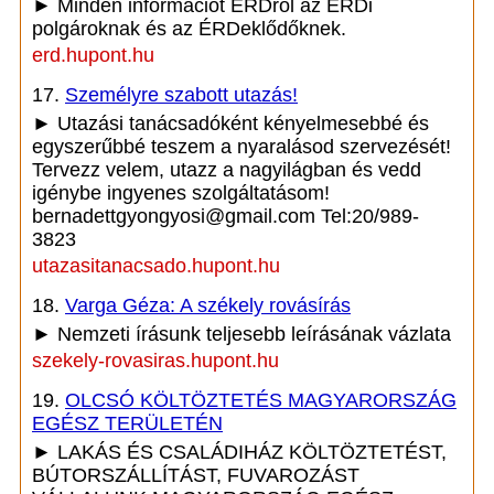
► Minden információt ÉRDről az ÉRDi
polgároknak és az ÉRDeklődőknek.
erd.hupont.hu
17.
Személyre szabott utazás!
► Utazási tanácsadóként kényelmesebbé és
egyszerűbbé teszem a nyaralásod szervezését!
Tervezz velem, utazz a nagyilágban és vedd
igénybe ingyenes szolgáltatásom!
bernadettgyongyosi@gmail.com Tel:20/989-
3823
utazasitanacsado.hupont.hu
18.
Varga Géza: A székely rovásírás
► Nemzeti írásunk teljesebb leírásának vázlata
szekely-rovasiras.hupont.hu
19.
OLCSÓ KÖLTÖZTETÉS MAGYARORSZÁG
EGÉSZ TERÜLETÉN
► LAKÁS ÉS CSALÁDIHÁZ KÖLTÖZTETÉST,
BÚTORSZÁLLÍTÁST, FUVAROZÁST